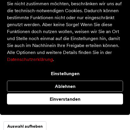
Sie nicht zustimmen möchten, beschränken wir uns auf
die technisch-notwendigen Cookies. Dadurch können
bestimmte Funktionen nicht oder nur eingeschränkt
genutzt werden. Aber keine Sorge! Wenn Sie diese
Funktionen doch nutzen wollen, weisen wir Sie an Ort
und Stelle noch einmal auf die Einstellungen hin, damit
Sie auch im Nachhinein Ihre Freigabe erteilen können.
Alle Optionen und weitere Details finden Sie in der
Swift Dri-Fit UV HZ
Datenschutzerklärung
.
Preis
69,99 €
inkl. MwSt.
Einstellungen
Farbe
Ablehnen
Einverstanden
Größe
S
Auswahl aufheben