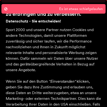
Persönliche Beratung
Cli
Wir nutzen Cookies um unsere Dienste
Es ist etwas schiefgelaufen
zu erbringen und zu verbessern.
Datenschutz - Sie entscheiden!
Sport 2000 und unsere Partner nutzen Cookies und
andere Technologien, damit unsere Plattformen
Startseite
Bekleidung
Schuhe
Ausrüstung
Sale
zuverlässig und sicher laufen, wir die Performance
nachvollziehen und Ihnen in Zukunft möglichst
relevante Inhalte und personalisierte Werbung zeigen
können. Dafür sammeln wir Daten über unsere Nutzer
und das geräteübergreifende Verhalten in Bezug auf
unsere Angebote.
Wenn Sie auf den Button
"Einverstanden"
klicken,
geben Sie dazu Ihre Zustimmung und erlauben uns,
diese Daten an Dritte weiterzugeben, etwa an unsere
Marketing- oder externen Technikpartner. Dies kann die
Verarbeitung Ihrer Daten in den USA einschließen. Falls