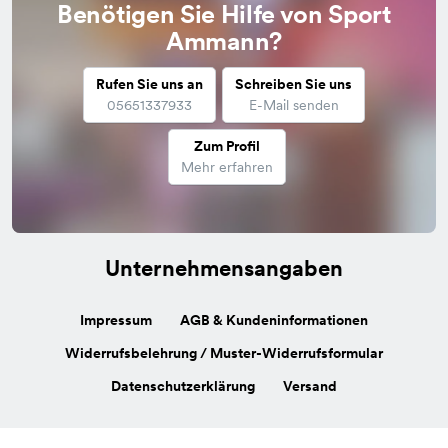
Benötigen Sie Hilfe von Sport
Ammann?
Rufen Sie uns an
Schreiben Sie uns
05651337933
E-Mail senden
Zum Profil
Mehr erfahren
Unternehmensangaben
Impressum
AGB & Kundeninformationen
Widerrufsbelehrung / Muster-Widerrufsformular
Datenschutzerklärung
Versand