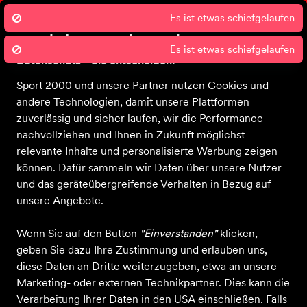
Es ist etwas schiefgelaufen
Persönliche Beratung
Cli
Wir nutzen Cookies um unsere Dienste
Es ist etwas schiefgelaufen
zu erbringen und zu verbessern.
Datenschutz - Sie entscheiden!
Sport 2000 und unsere Partner nutzen Cookies und
andere Technologien, damit unsere Plattformen
Startseite
Bekleidung
Schuhe
Ausrüstung
Sale
zuverlässig und sicher laufen, wir die Performance
nachvollziehen und Ihnen in Zukunft möglichst
relevante Inhalte und personalisierte Werbung zeigen
können. Dafür sammeln wir Daten über unsere Nutzer
und das geräteübergreifende Verhalten in Bezug auf
unsere Angebote.
Wenn Sie auf den Button
"Einverstanden"
klicken,
geben Sie dazu Ihre Zustimmung und erlauben uns,
diese Daten an Dritte weiterzugeben, etwa an unsere
Marketing- oder externen Technikpartner. Dies kann die
Verarbeitung Ihrer Daten in den USA einschließen. Falls