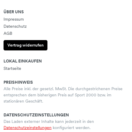
ÜBER UNS
Impressum
Datenschutz
AGB
Vertrag widerrufen
LOKAL EINKAUFEN
Startseite
PREISHINWEIS
Alle Preise inkl. der gesetzl. MwSt. Die durchgestrichenen Preise
entsprechen dem bisherigen Preis auf Sport 2000 bzw. im
stationären Geschäft.
DATENSCHUTZEINSTELLUNGEN
Das Laden externer Inhalte kann jederzeit in den
Datenschutzeinstellungen
konfiguriert werden.