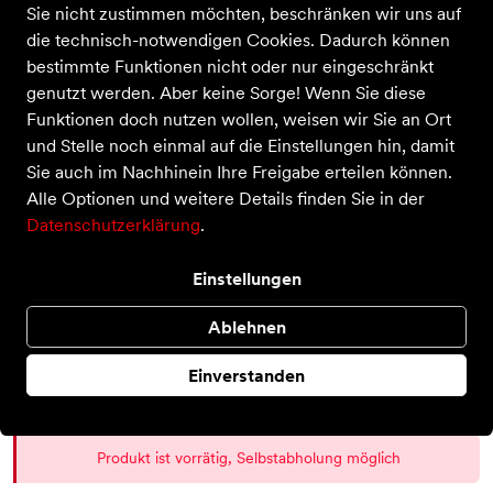
Sie nicht zustimmen möchten, beschränken wir uns auf
die technisch-notwendigen Cookies. Dadurch können
bestimmte Funktionen nicht oder nur eingeschränkt
genutzt werden. Aber keine Sorge! Wenn Sie diese
Cloudsurfer
Funktionen doch nutzen wollen, weisen wir Sie an Ort
Preis
170,00 €
und Stelle noch einmal auf die Einstellungen hin, damit
inkl. MwSt.
Sie auch im Nachhinein Ihre Freigabe erteilen können.
Farbe
Alle Optionen und weitere Details finden Sie in der
Datenschutzerklärung
.
Größe
Einstellungen
42 EU
44 EU
45 EU
Ablehnen
Auswahl aufheben
Einverstanden
Produkt ist vorrätig, Selbstabholung möglich