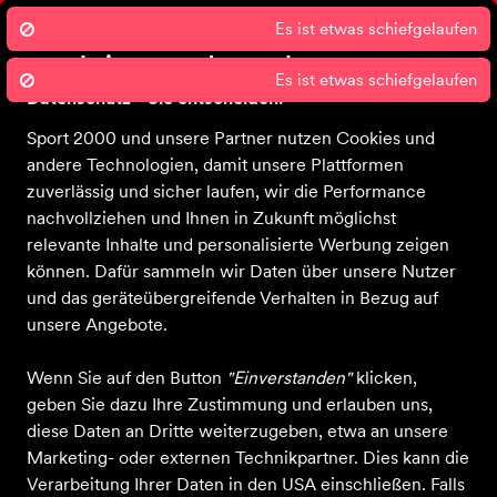
Persönliche Beratung
Cli
Es ist etwas schiefgelaufen
Wir nutzen Cookies um unsere Dienste
zu erbringen und zu verbessern.
Es ist etwas schiefgelaufen
Datenschutz - Sie entscheiden!
Sport 2000 und unsere Partner nutzen Cookies und
andere Technologien, damit unsere Plattformen
Startseite
Bekleidung
Schuhe
Ausrüstung
Sale
zuverlässig und sicher laufen, wir die Performance
nachvollziehen und Ihnen in Zukunft möglichst
relevante Inhalte und personalisierte Werbung zeigen
können. Dafür sammeln wir Daten über unsere Nutzer
und das geräteübergreifende Verhalten in Bezug auf
unsere Angebote.
Wenn Sie auf den Button
"Einverstanden"
klicken,
geben Sie dazu Ihre Zustimmung und erlauben uns,
diese Daten an Dritte weiterzugeben, etwa an unsere
Marketing- oder externen Technikpartner. Dies kann die
Verarbeitung Ihrer Daten in den USA einschließen. Falls