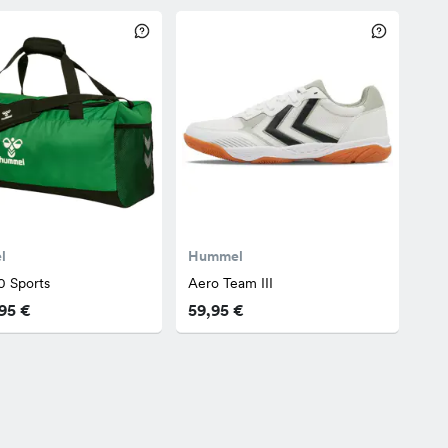
l
Hummel
0 Sports
Aero Team III
95 €
59,95 €