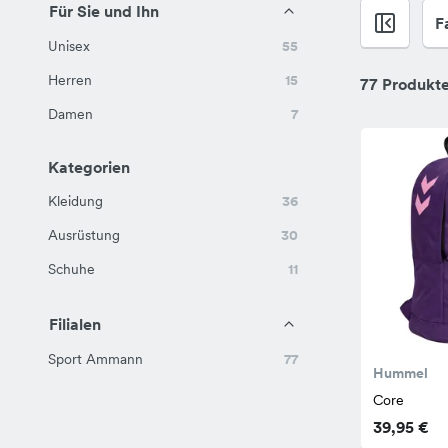
Für Sie und Ihn
F
Unisex
55
Herren
15
77 Produkt
Damen
7
Kategorien
Kleidung
36
Ausrüstung
30
Schuhe
11
Filialen
Sport Ammann
77
Hummel
Core
39,95 €