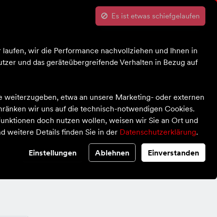
Über uns
Kontrast
Mein Konto
Wunschliste
 laufen, wir die Performance nachvollziehen und Ihnen in
Bekleidung
Schuhe
Ausrüstung
Sale
tzer und das geräteübergreifende Verhalten in Bezug auf
te weiterzugeben, etwa an unsere Marketing- oder externen
chränken wir uns auf die technisch-notwendigen Cookies.
unktionen doch nutzen wollen, weisen wir Sie an Ort und
d weitere Details finden Sie in der
Datenschutzerklärung
.
Einstellungen
Ablehnen
Einverstanden