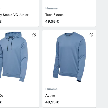
l
Hummel
ay Stable VC Junior
Tech Fleece
€
49,95 €
l
Hummel
Co
Active
€
49,95 €