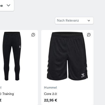
pe
l
Hummel
0 Training
Core 2.0
€
22,95 €